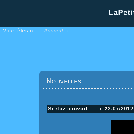
LaPeti
Vous êtes ici :
Accueil
»
Nouvelles
Sortez couvert...
- le
22/07/2012