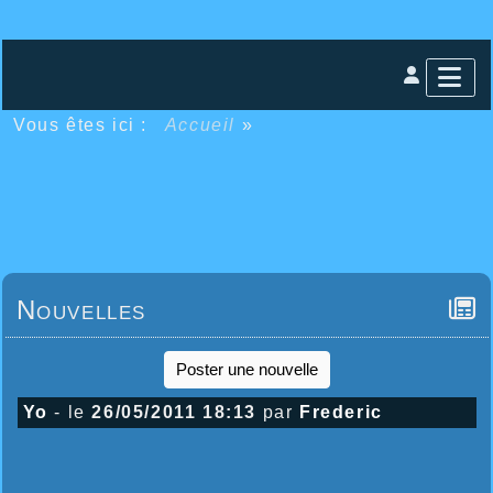
Vous êtes ici :
Accueil
»
Nouvelles
Poster une nouvelle
Yo
- le
26/05/2011 18:13
par
Frederic