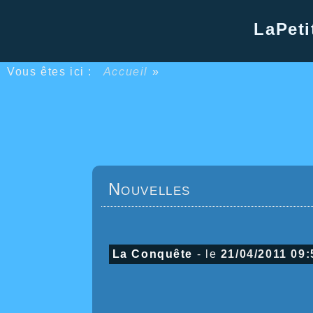
LaPeti
Vous êtes ici :
Accueil
»
Nouvelles
La Conquête
- le
21/04/2011 09: