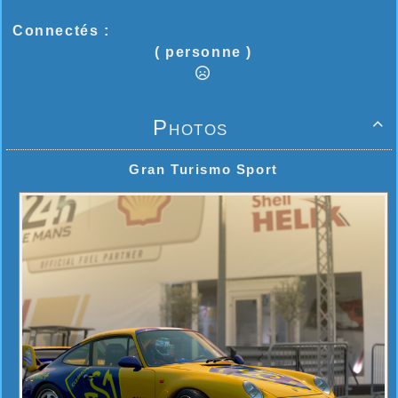
Connectés :
( personne )
Photos

Gran Turismo Sport