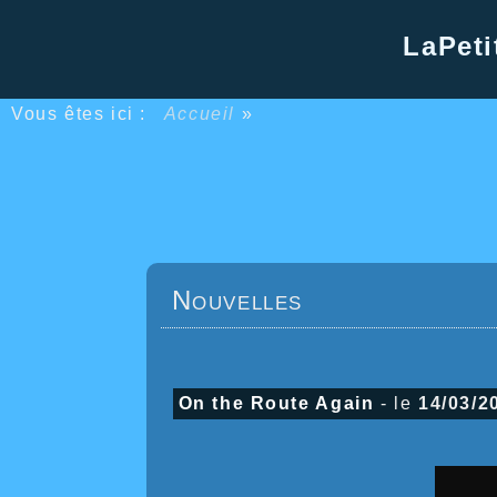
LaPeti
Vous êtes ici :
Accueil
»
Nouvelles
On the Route Again
- le
14/03/2