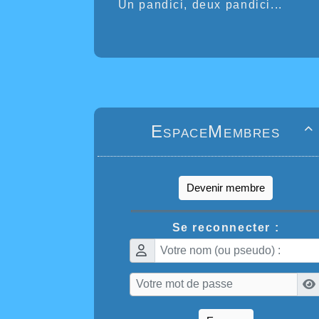
Un pandici, deux pandici...
EspaceMembres

Devenir membre
Se reconnecter :