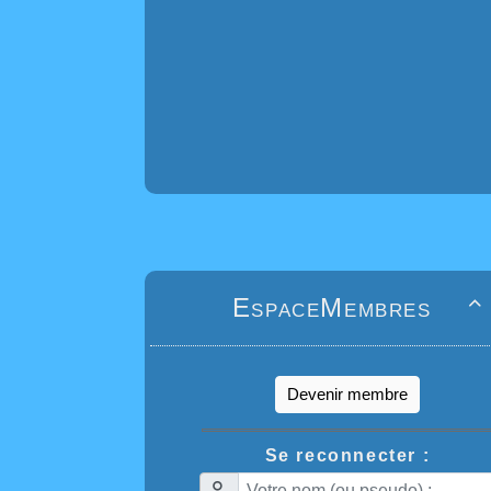
EspaceMembres

Devenir membre
Se reconnecter :