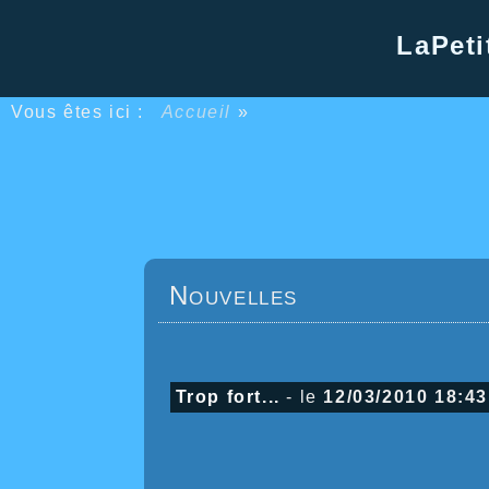
LaPeti
Vous êtes ici :
Accueil
»
Nouvelles
Trop fort...
- le
12/03/2010 18:43