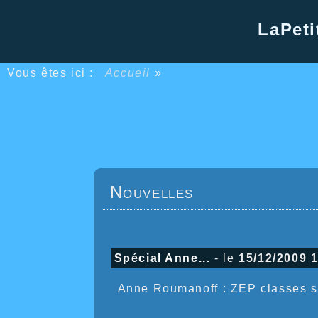
LaPeti
Vous êtes ici :
Accueil
»
Nouvelles
Spécial Anne...
- le
15/12/2009 
Anne Roumanoff : ZEP classes s