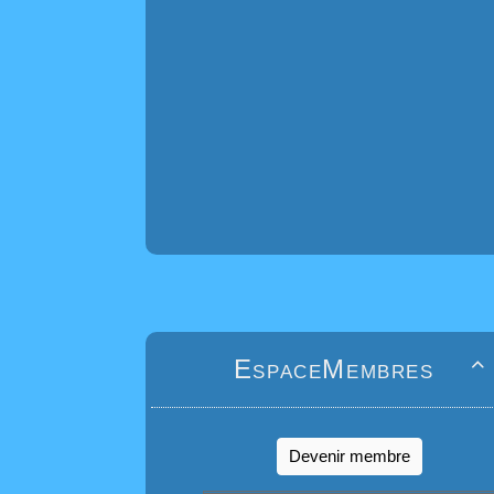
EspaceMembres

Devenir membre