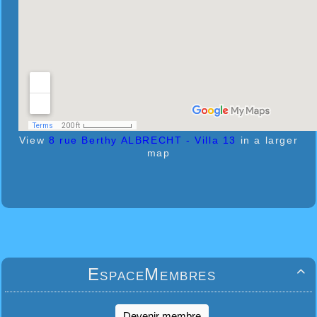
View
8 rue Berthy ALBRECHT - Villa 13
in a larger
map
EspaceMembres

Devenir membre