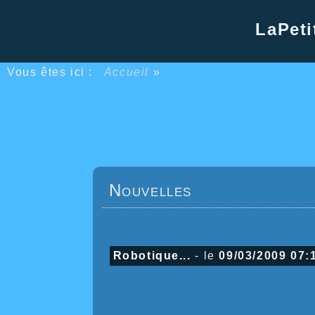
LaPeti
Vous êtes ici :
Accueil
»
Nouvelles
Robotique...
- le
09/03/2009 07: