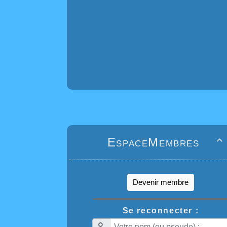
EspaceMembres

Devenir membre
Se reconnecter :