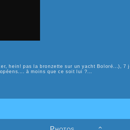
er, hein! pas la bronzette sur un yacht Boloré...), 7 
ropéens.... à moins que ce soit lui ?...
Photos
