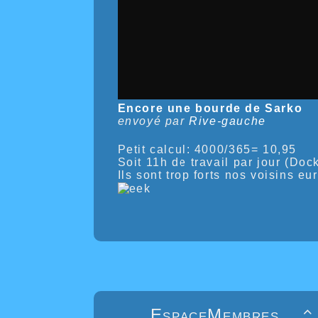
Encore une bourde de Sarko
envoyé par
Rive-gauche
Petit calcul: 4000/365= 10,95
Soit 11h de travail par jour (Dock
Ils sont trop forts nos voisins eu
EspaceMembres
