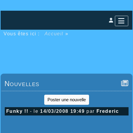
Vous êtes ici :
Accueil
»
Nouvelles
Poster une nouvelle
Funky !!
- le
14/03/2008 19:49
par
Frederic