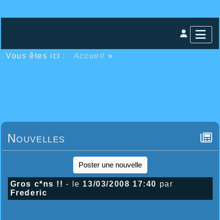
Vous êtes ici :
Accueil
»
Nouvelles
Poster une nouvelle
Gros c*ns !!
- le
13/03/2008 17:40
par
Frederic