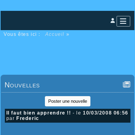
Vous êtes ici :
Accueil
»
Nouvelles
Poster une nouvelle
Il faut bien apprendre !!
- le
10/03/2008 06:56
par
Frederic