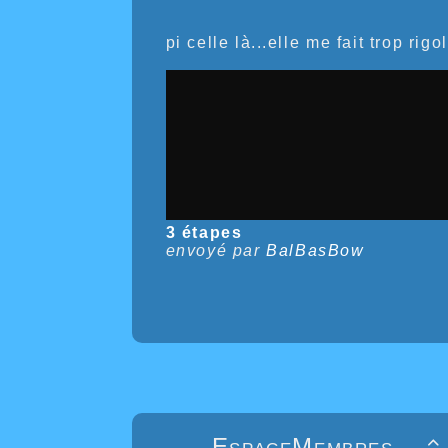
pi celle là...elle me fait trop rigol
3 étapes
envoyé par
BalBasBow
EspaceMembres
