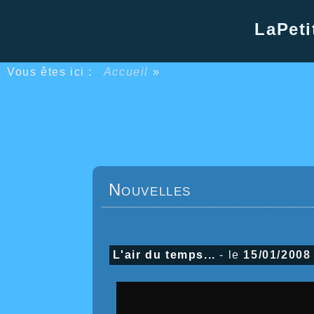
LaPeti
Vous êtes ici :
Accueil
»
Nouvelles
L'air du temps...
- le
15/01/2008