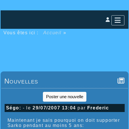
Vous êtes ici :
Accueil
»
Nouvelles
Poster une nouvelle
Ségo:
- le
29/07/2007 13:04
par
Frederic
Maintenant je sais pourquoi on doit supporter
Sarko pendant au moins 5 ans: