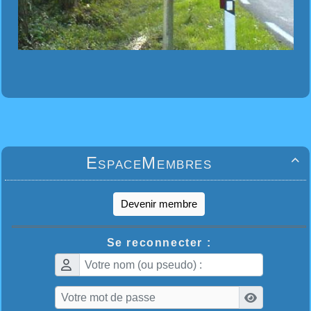
EspaceMembres

Devenir membre
Se reconnecter :