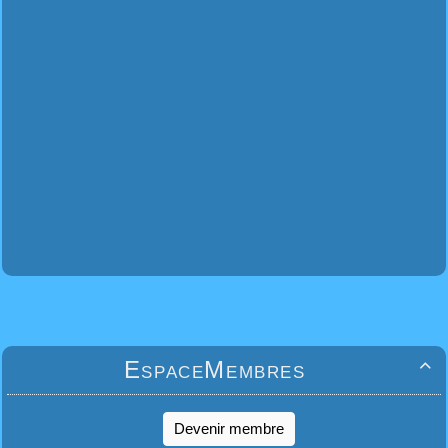
EspaceMembres

Devenir membre