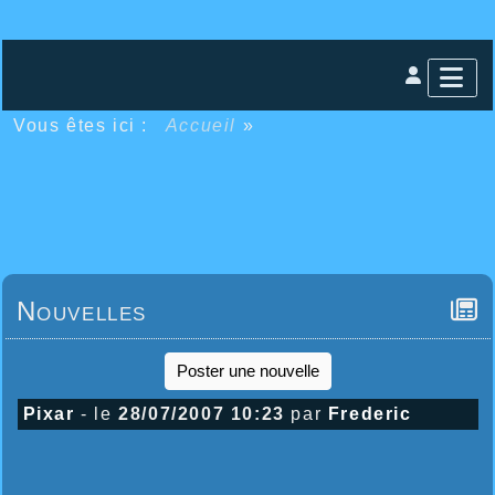
Vous êtes ici :
Accueil
»
Nouvelles
Poster une nouvelle
Pixar
- le
28/07/2007 10:23
par
Frederic