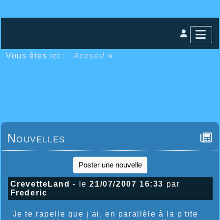
Vous êtes ici :
Accueil
»
Nouvelles
Poster une nouvelle
CrevetteLand
- le
21/07/2007 16:33
par
Frederic
Je te rapelle que j'ai, en parallèle à la p'tite