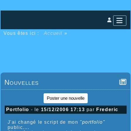
Vous êtes ici :
Accueil
»
Nouvelles
Poster une nouvelle
Portfolio
- le
15/12/2006 17:13
par
Frederic
J'ai changé le script de mon
"portfolio"
public....