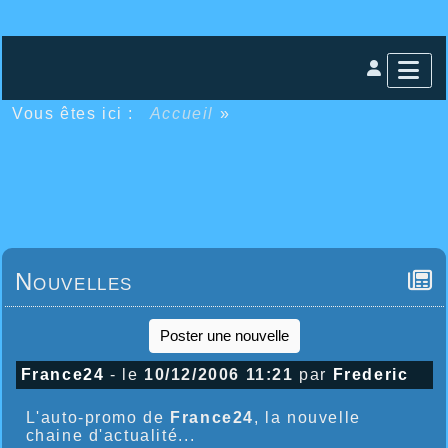
Vous êtes ici :
Accueil
»
Nouvelles
Poster une nouvelle
France24
- le
10/12/2006 11:21
par
Frederic
L'auto-promo de
France24
, la nouvelle
chaine d'actualité...