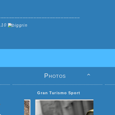
______________________________
5.10
Photos

Gran Turismo Sport