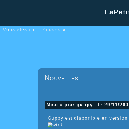
LaPeti
Vous êtes ici :
Accueil
»
Nouvelles
Mise à jour guppy
- le
29/11/200
Guppy est disponible en version 