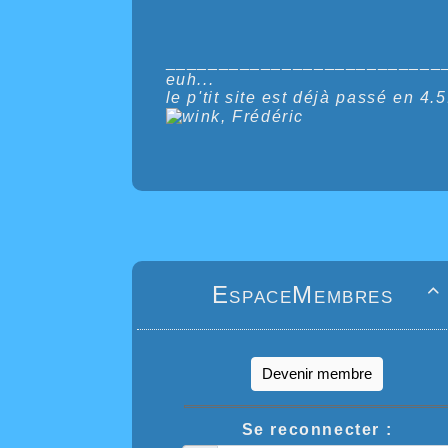
__________________________
euh...
le p'tit site est déjà passé en 4.
, Frédéric
EspaceMembres

Devenir membre
Se reconnecter :