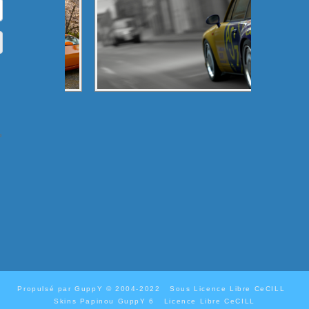
Propulsé par GuppY
© 2004-2022
Sous Licence Libre CeCILL
Skins Papinou GuppY 6
Licence Libre CeCILL